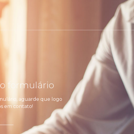
o formulário
mulário, aguarde que logo
s em contato!