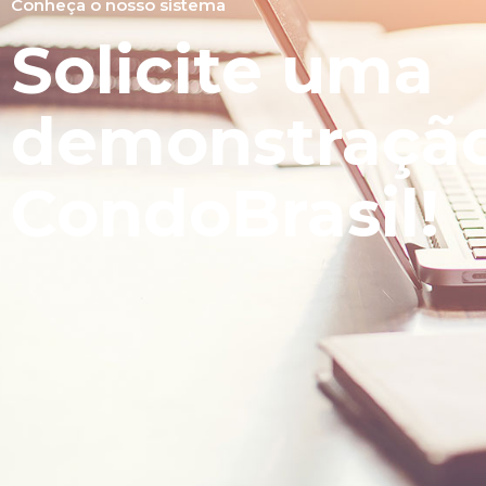
Conheça o nosso sistema
Solicite uma
demonstraçã
CondoBrasil!