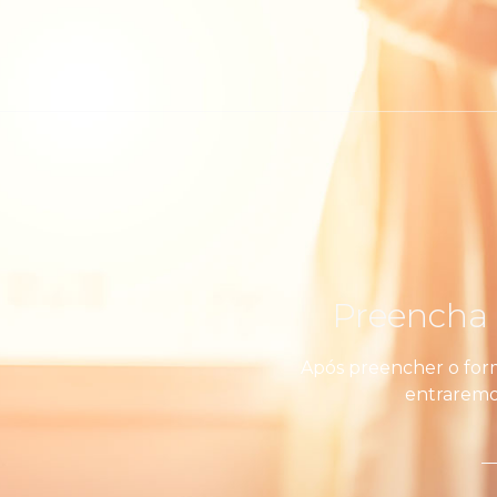
Preencha 
Após preencher o for
entraremo