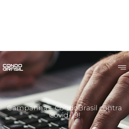
Campanha – CondoBrasil contra
Covid-19!